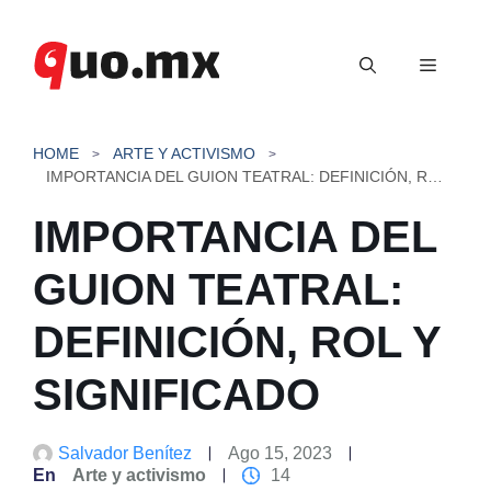
Saltar
al
Menú
contenido
HOME
ARTE Y ACTIVISMO
IMPORTANCIA DEL GUION TEATRAL: DEFINICIÓN, ROL Y SIGNIFICADO
IMPORTANCIA DEL
GUION TEATRAL:
DEFINICIÓN, ROL Y
SIGNIFICADO
Salvador Benítez
Ago 15, 2023
En
Arte y activismo
14