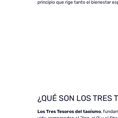
principio que rige tanto el bienestar espi
¿QUÉ SON LOS TRES 
Los Tres Tesoros del taoísmo
, fundam
vida, comprenden el Jing, el Qi y el Sh