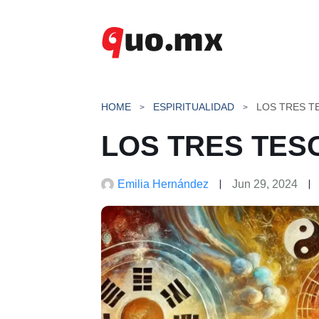
Saltar
al
contenido
HOME
ESPIRITUALIDAD
LOS TRES T
LOS TRES TES
Emilia Hernández
Jun 29, 2024