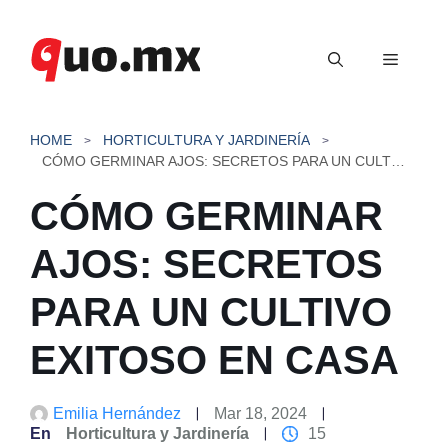
Saltar
al
Menú
contenido
HOME
HORTICULTURA Y JARDINERÍA
CÓMO GERMINAR AJOS: SECRETOS PARA UN CULTIVO EXITOSO EN CASA
CÓMO GERMINAR
AJOS: SECRETOS
PARA UN CULTIVO
EXITOSO EN CASA
Emilia Hernández
Mar 18, 2024
En
Horticultura y Jardinería
15