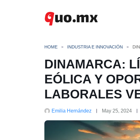
Saltar
al
contenido
HOME
INDUSTRIA E INNOVACIÓN
DINAMARCA: L
EÓLICA Y OPO
LABORALES V
Emilia Hernández
May 25, 2024