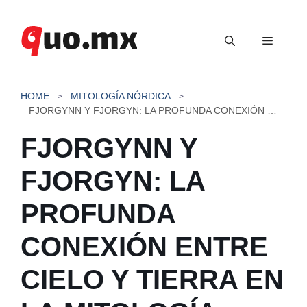
Saltar
al
Menú
contenido
HOME
MITOLOGÍA NÓRDICA
FJORGYNN Y FJORGYN: LA PROFUNDA CONEXIÓN ENTRE CIELO Y TIERRA EN LA MITOLOGÍA NÓRDICA
FJORGYNN Y
FJORGYN: LA
PROFUNDA
CONEXIÓN ENTRE
CIELO Y TIERRA EN