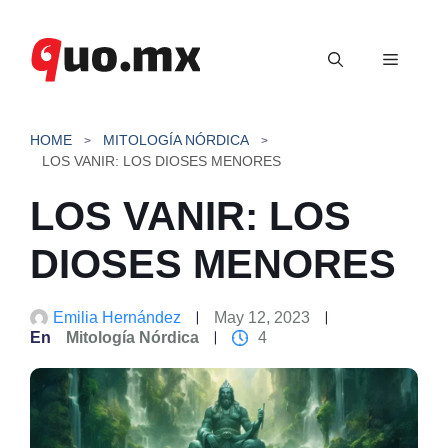
Saltar
al
Menú
contenido
HOME
MITOLOGÍA NÓRDICA
LOS VANIR: LOS DIOSES MENORES
LOS VANIR: LOS
DIOSES MENORES
Emilia Hernández
May 12, 2023
En
Mitología Nórdica
4