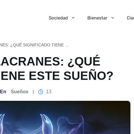
Sociedad
Bienestar
Cie
SOÑAR CON ALACRANES: ¿QUÉ SIGNIFICADO TIENE ESTE SUEÑO?
LACRANES: ¿QUÉ
TIENE ESTE SUEÑO?
En
Sueños
13