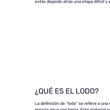
estás dejando atrás una etapa difícil y
¿QUÉ ES EL LODO?
La definición de “lodo” se refiere a u
mezcla agua con tierra. Este materia