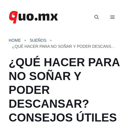
Saltar
al
Menú
contenido
HOME
SUEÑOS
¿QUÉ HACER PARA NO SOÑAR Y PODER DESCANSAR? CONSEJOS ÚTILES
¿QUÉ HACER PARA
NO SOÑAR Y
PODER
DESCANSAR?
CONSEJOS ÚTILES