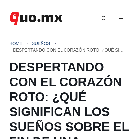
Saltar
al
Menú
contenido
HOME
SUEÑOS
DESPERTANDO CON EL CORAZÓN ROTO: ¿QUÉ SIGNIFICAN LOS SUEÑOS SOBRE EL FIN DE UNA RELACIÓN?
DESPERTANDO
CON EL CORAZÓN
ROTO: ¿QUÉ
SIGNIFICAN LOS
SUEÑOS SOBRE EL