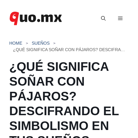
Saltar
al
Menú
contenido
HOME
SUEÑOS
¿QUÉ SIGNIFICA SOÑAR CON PÁJAROS? DESCIFRANDO EL SIMBOLISMO EN TUS SUEÑOS
¿QUÉ SIGNIFICA
SOÑAR CON
PÁJAROS?
DESCIFRANDO EL
SIMBOLISMO EN