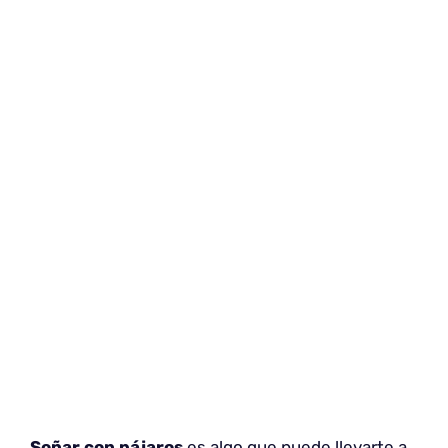
Soñar con pájaros
es algo que puede llevarte a