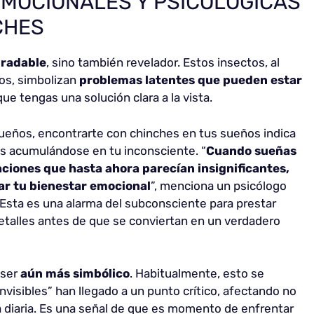
EMOCIONALES Y PSICOLÓGICAS
CHES
gradable
, sino también revelador. Estos insectos, al
ños, simbolizan
problemas latentes que pueden estar
 que tengas una solución clara a la vista.
ueños, encontrarte con chinches en tus sueños indica
 acumulándose en tu inconsciente. “
Cuando sueñas
aciones que hasta ahora parecían insignificantes,
r tu bienestar emocional
”, menciona un psicólogo
. Esta es una alarma del subconsciente para prestar
talles antes de que se conviertan en un verdadero
 ser
aún más simbólico
. Habitualmente, esto se
visibles” han llegado a un punto crítico, afectando no
a diaria. Es una señal de que es momento de enfrentar