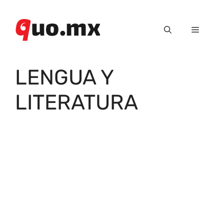
Saltar
al
Menú
contenido
LENGUA Y
LITERATURA