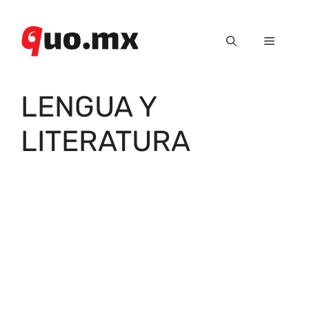
Saltar
al
Menú
contenido
LENGUA Y
LITERATURA