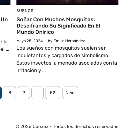
SUEÑOS
 Un
Soñar Con Muchos Mosquitos:
Descifrando Su Significado En El
Mundo Onírico
e la
Mayo 25, 2024
by
Emilia Hernández
Los sueños con mosquitos suelen ser
l ...
inquietantes y cargados de simbolismo.
Estos insectos, a menudo asociados con la
irritación y ...
8
9
…
52
Next
© 2026 Quo.mx - Todos los derechos reservados