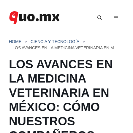
Saltar
al
Menú
contenido
HOME
CIENCIA Y TECNOLOGÍA
LOS AVANCES EN LA MEDICINA VETERINARIA EN MÉXICO: CÓMO NUESTROS COMPAÑEROS ANIMALES DISFRUTAN DE UNA VIDA MÁS LARGA Y SALUDABLE
LOS AVANCES EN
LA MEDICINA
VETERINARIA EN
MÉXICO: CÓMO
NUESTROS