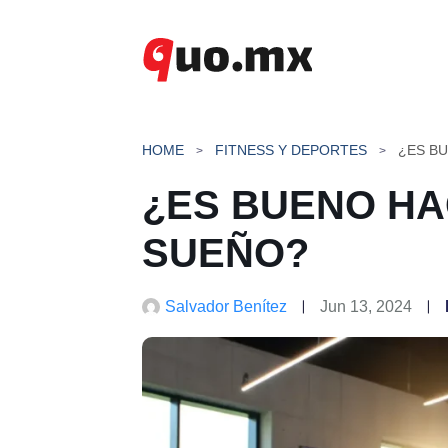
Saltar
al
contenido
HOME
FITNESS Y DEPORTES
¿ES B
¿ES BUENO HA
SUEÑO?
Salvador Benítez
Jun 13, 2024