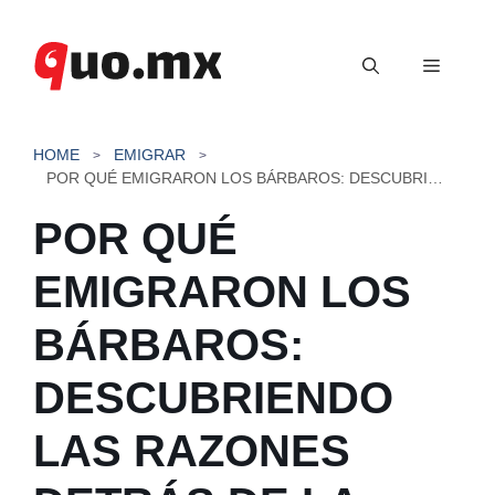
Saltar
al
Menú
contenido
HOME
EMIGRAR
POR QUÉ EMIGRARON LOS BÁRBAROS: DESCUBRIENDO LAS RAZONES DETRÁS DE LA MIGRACIÓN
POR QUÉ
EMIGRARON LOS
BÁRBAROS:
DESCUBRIENDO
LAS RAZONES