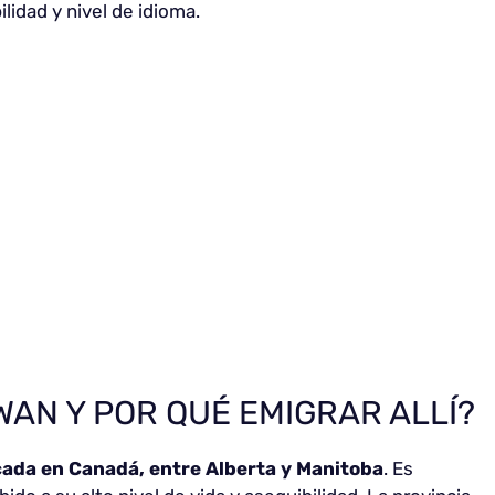
lidad y nivel de idioma.
AN Y POR QUÉ EMIGRAR ALLÍ?
ada en Canadá, entre Alberta y Manitoba
. Es