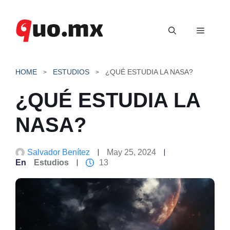
Saltar
al
Menú
contenido
HOME
ESTUDIOS
¿QUÉ ESTUDIA LA NASA?
¿QUÉ ESTUDIA LA
NASA?
Salvador Benítez
May 25, 2024
En
Estudios
13