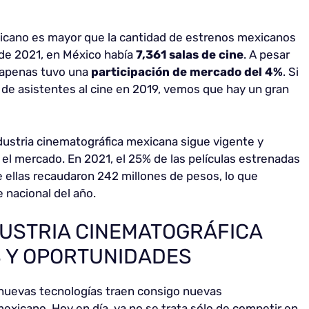
exicano es mayor que la cantidad de estrenos mexicanos
s de 2021, en México había
7,361 salas de cine
. A pesar
 apenas tuvo una
participación de mercado del 4%
. Si
de asistentes al cine en 2019, vemos que hay un gran
ndustria cinematográfica mexicana sigue vigente y
el mercado. En 2021, el 25% de las películas estrenadas
e ellas recaudaron 242 millones de pesos, lo que
e nacional del año.
DUSTRIA CINEMATOGRÁFICA
S Y OPORTUNIDADES
as nuevas tecnologías traen consigo nuevas
mexicano. Hoy en día, ya no se trata sólo de competir en