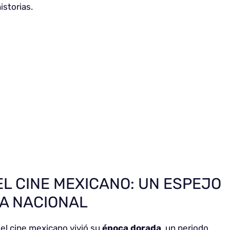
istorias.
L CINE MEXICANO: UN ESPEJO
MA NACIONAL
el cine mexicano vivió su
época dorada
, un periodo