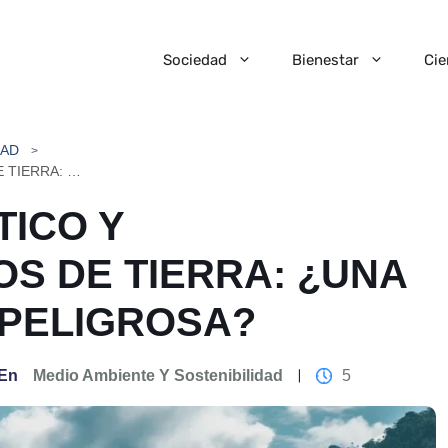
Sociedad
Bienestar
Cie
DAD
CAMBIO CLIMÁTICO Y DESLIZAMIENTOS DE TIERRA: ¿UNA COMBINACIÓN PELIGROSA?
TICO Y
OS DE TIERRA: ¿UNA
 PELIGROSA?
En
Medio Ambiente Y Sostenibilidad
5