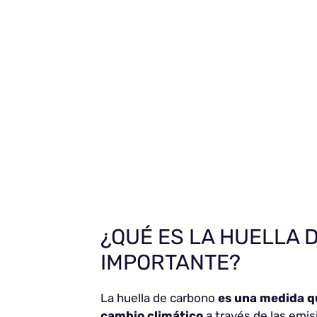
¿QUÉ ES LA HUELLA 
IMPORTANTE?
La huella de carbono
es una medida q
cambio climático
a través de las emis