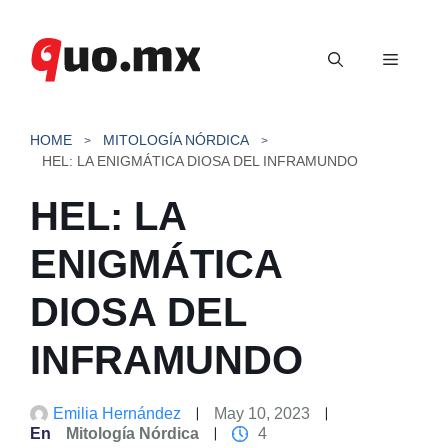
Saltar
al
Menú
contenido
HOME
MITOLOGÍA NÓRDICA
HEL: LA ENIGMÁTICA DIOSA DEL INFRAMUNDO
HEL: LA
ENIGMÁTICA
DIOSA DEL
INFRAMUNDO
Emilia Hernández
May 10, 2023
En
Mitología Nórdica
4