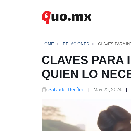
Saltar
al
contenido
HOME
RELACIONES
CLAVES PARA IN
CLAVES PARA 
QUIEN LO NEC
Salvador Benítez
May 25, 2024