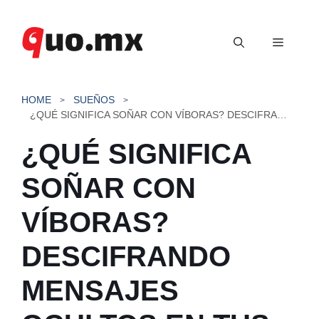
Saltar
al
Menú
contenido
HOME
SUEÑOS
¿QUÉ SIGNIFICA SOÑAR CON VÍBORAS? DESCIFRANDO MENSAJES OCULTOS EN TUS SUEÑOS
¿QUÉ SIGNIFICA
SOÑAR CON
VÍBORAS?
DESCIFRANDO
MENSAJES