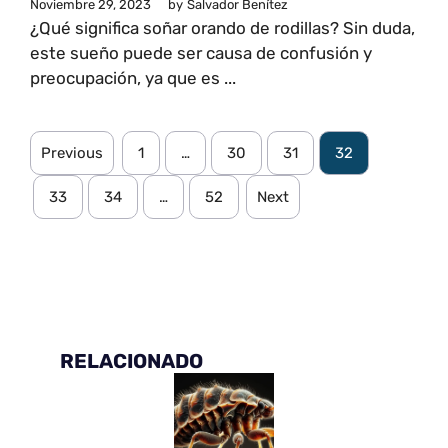
Noviembre 29, 2023
by
Salvador Benítez
¿Qué significa soñar orando de rodillas? Sin duda,
este sueño puede ser causa de confusión y
preocupación, ya que es ...
Previous
1
…
30
31
32
33
34
…
52
Next
RELACIONADO