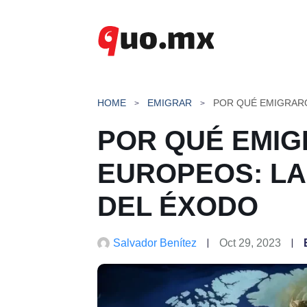
Saltar
al
contenido
HOME
EMIGRAR
POR QUÉ EMI
EUROPEOS: L
DEL ÉXODO
Salvador Benítez
Oct 29, 2023