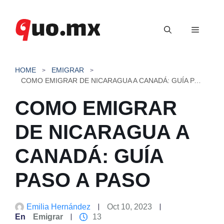
Saltar
al
Menú
contenido
HOME
EMIGRAR
COMO EMIGRAR DE NICARAGUA A CANADÁ: GUÍA PASO A PASO
COMO EMIGRAR
DE NICARAGUA A
CANADÁ: GUÍA
PASO A PASO
Emilia Hernández
Oct 10, 2023
En
Emigrar
13