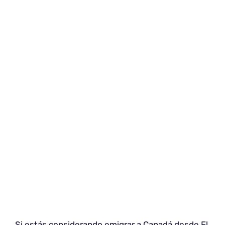
Si estás considerando emigrar a Canadá desde El