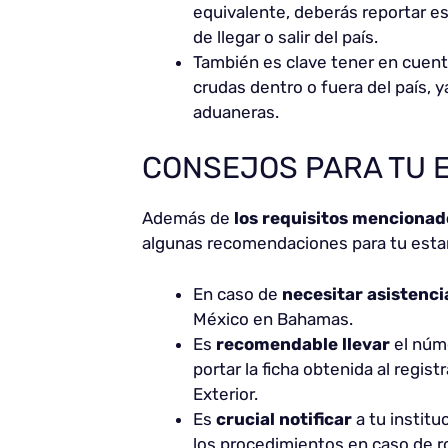
equivalente, deberás reportar e
de llegar o salir del país.
También es clave tener en cuen
crudas dentro o fuera del país, 
aduaneras.
CONSEJOS PARA TU 
Además de
los requisitos menciona
algunas recomendaciones para tu esta
En caso de
necesitar asistenci
México en Bahamas.
Es
recomendable llevar
el núme
portar la ficha obtenida al regis
Exterior.
Es
crucial notificar
a tu institu
los procedimientos en caso de ro