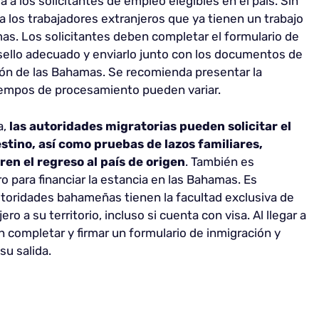
za a los solicitantes de empleo elegibles en el país. Sin
 los trabajadores extranjeros que ya tienen un trabajo
s. Los solicitantes deben completar el formulario de
el sello adecuado y enviarlo junto con los documentos de
ón de las Bahamas. Se recomienda presentar la
 tiempos de procesamiento pueden variar.
a,
las autoridades migratorias pueden solicitar el
stino, así como pruebas de lazos familiares,
en el regreso al país de origen
. También es
ro para financiar la estancia en las Bahamas. Es
autoridades bahameñas tienen la facultad exclusiva de
ro a su territorio, incluso si cuenta con visa. Al llegar a
 completar y firmar un formulario de inmigración y
su salida.