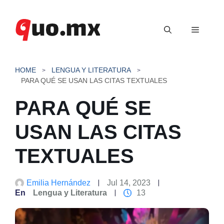
Saltar
al
Menú
contenido
HOME
LENGUA Y LITERATURA
PARA QUÉ SE USAN LAS CITAS TEXTUALES
PARA QUÉ SE
USAN LAS CITAS
TEXTUALES
Emilia Hernández
Jul 14, 2023
En
Lengua y Literatura
13