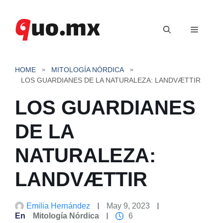
Saltar
al
Menú
contenido
HOME
MITOLOGÍA NÓRDICA
LOS GUARDIANES DE LA NATURALEZA: LANDVÆTTIR
LOS GUARDIANES
DE LA
NATURALEZA:
LANDVÆTTIR
Emilia Hernández
May 9, 2023
En
Mitología Nórdica
6