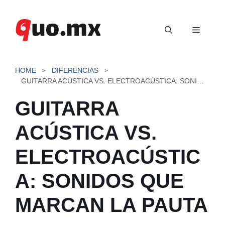
Saltar
al
Menú
contenido
HOME
DIFERENCIAS
GUITARRA ACÚSTICA VS. ELECTROACÚSTICA: SONIDOS QUE MARCAN LA PAUTA
GUITARRA
ACÚSTICA VS.
ELECTROACÚSTIC
A: SONIDOS QUE
MARCAN LA PAUTA