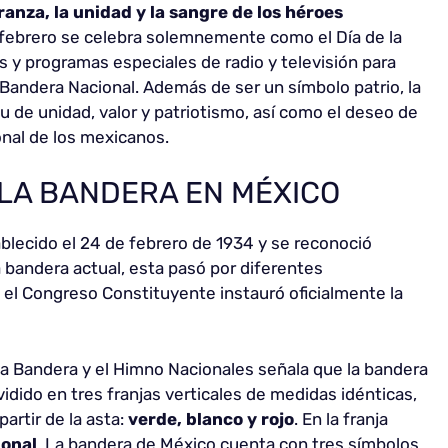
anza, la unidad y la sangre de los héroes
 febrero se celebra solemnemente como el Día de la
s y programas especiales de radio y televisión para
 la Bandera Nacional. Además de ser un símbolo patrio, la
u de unidad, valor y patriotismo, así como el deseo de
onal de los mexicanos.
E LA BANDERA EN MÉXICO
ablecido el 24 de febrero de 1934 y se reconoció
a bandera actual, esta pasó por diferentes
el Congreso Constituyente instauró oficialmente la
, la Bandera y el Himno Nacionales señala que la bandera
idido en tres franjas verticales de medidas idénticas,
partir de la asta:
verde, blanco y rojo
. En la franja
onal
. La bandera de México cuenta con tres símbolos