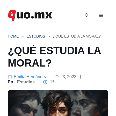
Saltar
al
Menú
contenido
HOME
ESTUDIOS
¿QUÉ ESTUDIA LA MORAL?
¿QUÉ ESTUDIA LA
MORAL?
Emilia Hernández
Oct 3, 2023
En
Estudios
15