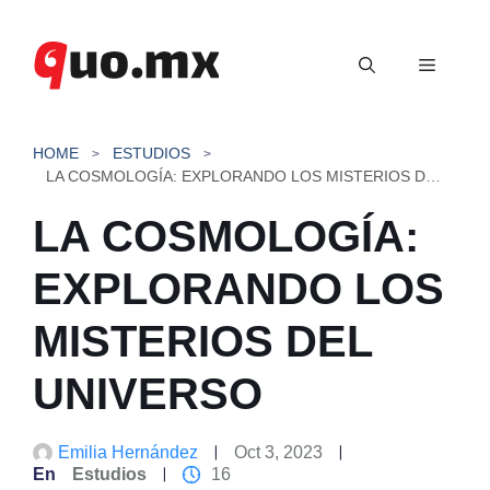
Saltar
al
Menú
contenido
HOME
ESTUDIOS
LA COSMOLOGÍA: EXPLORANDO LOS MISTERIOS DEL UNIVERSO
LA COSMOLOGÍA:
EXPLORANDO LOS
MISTERIOS DEL
UNIVERSO
Emilia Hernández
Oct 3, 2023
En
Estudios
16