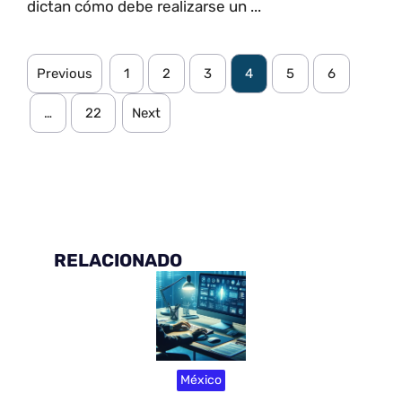
dictan cómo debe realizarse un ...
Previous
1
2
3
4
5
6
…
22
Next
RELACIONADO
México